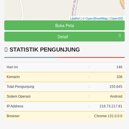
Leaflet
|
© OpenStreetMap
|
OpenSID
Buka Peta
Detail
STATISTIK PENGUNJUNG
Hari ini
:
146
Kemarin
:
108
Total Pengunjung
:
155.645
Sistem Operasi
:
Android
IP Address
:
216.73.217.81
Browser
:
Chrome 131.0.0.0