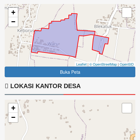
+
−
Leaflet
|
© OpenStreetMap
|
OpenSID
Buka Peta
LOKASI KANTOR DESA
+
−