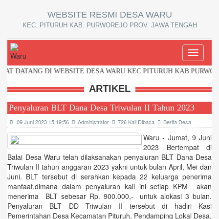
WEBSITE RESMI DESA WARU
KEC. PITURUH KAB. PURWOREJO PROV. JAWA TENGAH
Toggle
navigati
DATANG DI WEBSITE DESA WARU KEC.PITURUH KAB.PURWOREJO 
ARTIKEL
Penyaluran BLT Dana Desa Triwulan II Tahun 2023
09 Juni 2023 15:19:56
Administrator
726 Kali Dibaca
Berita Desa
Waru - Jumat, 9 Juni
2023 Bertempat di
Balai Desa Waru telah dilaksanakan penyaluran BLT Dana Desa
Triwulan II tahun anggaran 2023 yakni untuk bulan April, Mei dan
Juni. BLT tersebut di serahkan kepada 22 keluarga penerima
manfaat,dimana dalam penyaluran kali ini setiap KPM akan
menerima BLT sebesar Rp. 900.000,- untuk alokasi 3 bulan.
Penyaluran BLT DD Triwulan II tersebut di hadiri Kasi
Pemerintahan Desa Kecamatan Pituruh, Pendamping Lokal Desa,