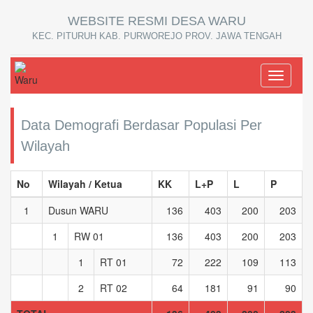
WEBSITE RESMI DESA WARU
KEC. PITURUH KAB. PURWOREJO PROV. JAWA TENGAH
Toggle
navigati
Data Demografi Berdasar Populasi Per
Wilayah
No
Wilayah / Ketua
KK
L+P
L
P
1
Dusun WARU
136
403
200
203
1
RW 01
136
403
200
203
1
RT 01
72
222
109
113
2
RT 02
64
181
91
90