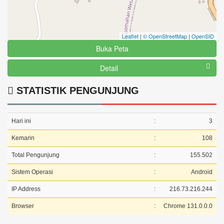
Leaflet
|
© OpenStreetMap
|
OpenSID
Buka Peta
Detail
STATISTIK PENGUNJUNG
Hari ini
:
3
Kemarin
:
108
Total Pengunjung
:
155.502
Sistem Operasi
:
Android
IP Address
:
216.73.216.244
Browser
:
Chrome 131.0.0.0