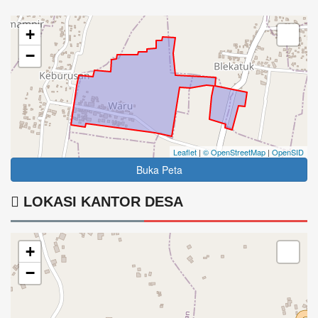
+
−
Leaflet
|
© OpenStreetMap
|
OpenSID
Buka Peta
LOKASI KANTOR DESA
+
−