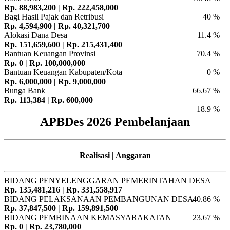
Rp. 88,983,200 | Rp. 222,458,000
Bagi Hasil Pajak dan Retribusi
40 %
Rp. 4,594,900 | Rp. 40,321,700
Alokasi Dana Desa
11.4 %
Rp. 151,659,600 | Rp. 215,431,400
Bantuan Keuangan Provinsi
70.4 %
Rp. 0 | Rp. 100,000,000
Bantuan Keuangan Kabupaten/Kota
0 %
Rp. 6,000,000 | Rp. 9,000,000
Bunga Bank
66.67 %
Rp. 113,384 | Rp. 600,000
18.9 %
APBDes 2026 Pembelanjaan
Realisasi | Anggaran
BIDANG PENYELENGGARAN PEMERINTAHAN DESA
Rp. 135,481,216 | Rp. 331,558,917
BIDANG PELAKSANAAN PEMBANGUNAN DESA
40.86 %
Rp. 37,847,500 | Rp. 159,891,500
BIDANG PEMBINAAN KEMASYARAKATAN
23.67 %
Rp. 0 | Rp. 23,780,000