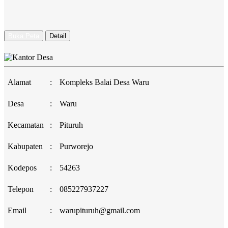
Buka Peta
Detail
Alamat
:
Kompleks Balai Desa Waru
Desa
:
Waru
Kecamatan
:
Pituruh
Kabupaten
:
Purworejo
Kodepos
:
54263
Telepon
:
085227937227
Email
:
warupituruh@gmail.com