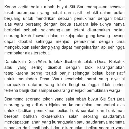
Konon cerita beliau mbah buyut Siti Sari merupakan sesosok
tokoh perempuan yang hebat dan sakti terbukti dalam beliau
berjuang untuk mendirikan sebuah pemukiman dengan babat
alas waru bersaing dengan kedua saudara laki-lakinya hanya
berbekal sebuah selendang,akan tetapi dikarenakan beliau
seorang tokoh linuweh dalam sekejap alas gung lewang lewong
dapat dibabat sehingga menjadi pemukiman dengan cara
mengebutkan selendang yang dapat mengeluarkan api sehingga
membakar alas tersebut.
Dahulu kala Desa Waru terletak disebelah selatan Desa Blekatuk
atau yang sering disebut dengan blok karangan.akan
tetapi,karena sering terjadi banjir sehingga beliau berinisiatif
untuk memindah Desa Waru kesebelah barat yang diyakini
merupakan dataran yang lebih tinggi sehingga tidak sering
terkena banjir dan sampai sekarang menjadi pemukiman warga.
Disamping seorang tokoh yang sakti mbah buyut Siti Sari juga
seorang yang arif dan bijaksana, konon dalam membabat alas
untuk dijadikan pemukiman beliau tidak serakah dan tidak mau
berebut bahkan dikarenakan salah seorang saudaranya
mendapatkan lahan yang kurang,salah satu saudaranya meminta
sebagian dari hasil babat dan dikarenakan beliau seorang yang