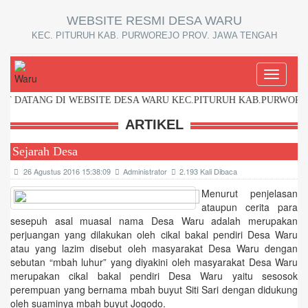
WEBSITE RESMI DESA WARU
KEC. PITURUH KAB. PURWOREJO PROV. JAWA TENGAH
Toggle
navigati
TANG DI WEBSITE DESA WARU KEC.PITURUH KAB.PURWOREJO J
ARTIKEL
Sejarah Desa
26 Agustus 2016 15:38:09
Administrator
2.193 Kali Dibaca
Menurut penjelasan
ataupun cerita para
sesepuh asal muasal nama Desa Waru adalah merupakan
perjuangan yang dilakukan oleh cikal bakal pendiri Desa Waru
atau yang lazim disebut oleh masyarakat Desa Waru dengan
sebutan “mbah luhur” yang diyakini oleh masyarakat Desa Waru
merupakan cikal bakal pendiri Desa Waru yaitu sesosok
perempuan yang bernama mbah buyut Siti Sari dengan didukung
oleh suaminya mbah buyut Jogodo.