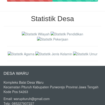
Statistik Desa
DESA WARU
Kompleks Balai Desa Waru
Kecamatan Pituruh Kabupaten Purworejo Provinsi Jawa Tengah
Kode Pos 54263
Email: warupituruh@gmail.com
Telp: 085227937227